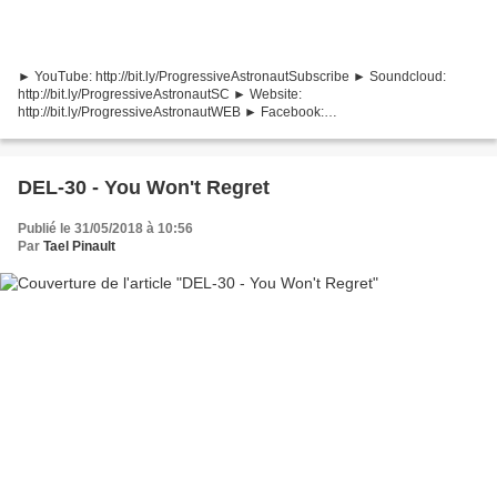
► YouTube: http://bit.ly/ProgressiveAstronautSubscribe ► Soundcloud:
http://bit.ly/ProgressiveAstronautSC ► Website:
http://bit.ly/ProgressiveAstronautWEB ► Facebook:
http://bit.ly/ProgressiveAstronautFB ► Twitter:
http://bit.ly/ProgressiveAstronautTW...
DEL-30 - You Won't Regret
Publié le 31/05/2018 à 10:56
Par
Tael Pinault