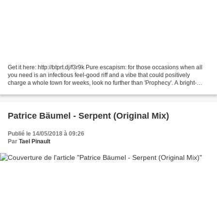
Get it here: http://btprt.dj/f3r9k Pure escapism: for those occasions when all
you need is an infectious feel-good riff and a vibe that could positively
charge a whole town for weeks, look no further than 'Prophecy'. A bright-
sided alter ego project from...
Patrice Bäumel - Serpent (Original Mix)
Publié le 14/05/2018 à 09:26
Par
Tael Pinault