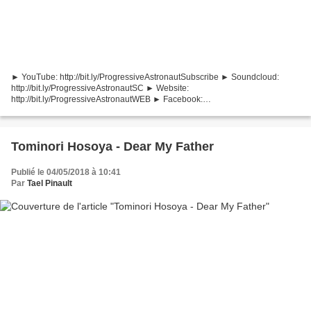
► YouTube: http://bit.ly/ProgressiveAstronautSubscribe ► Soundcloud:
http://bit.ly/ProgressiveAstronautSC ► Website:
http://bit.ly/ProgressiveAstronautWEB ► Facebook:
http://bit.ly/ProgressiveAstronautFB ► Twitter:
http://bit.ly/ProgressiveAstronautTW...
Tominori Hosoya - Dear My Father
Publié le 04/05/2018 à 10:41
Par
Tael Pinault