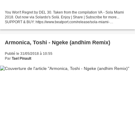
You Won't Regret by DEL 30. Taken from the compilation VA - Sola Miami
2018. Out now via Solardo's Solä. Enjoy | Share | Subscribe for more...
SUPPORT & BUY: https://www.beatport.com/release/sola-miami-
2018/2233945 https://www.traxsource.com/title/939794/sola-miami-2018...
Armonica, Toshi - Ngeke (andhim Remix)
Publié le 31/05/2018 à 10:55
Par
Tael Pinault