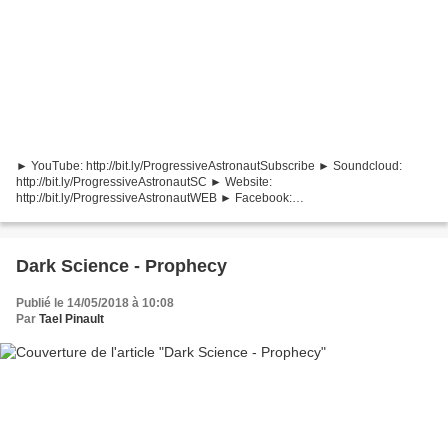
► YouTube: http://bit.ly/ProgressiveAstronautSubscribe ► Soundcloud:
http://bit.ly/ProgressiveAstronautSC ► Website:
http://bit.ly/ProgressiveAstronautWEB ► Facebook:
http://bit.ly/ProgressiveAstronautFB ► Twitter:
http://bit.ly/ProgressiveAstronautTW...
Dark Science - Prophecy
Publié le 14/05/2018 à 10:08
Par
Tael Pinault