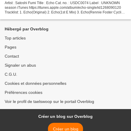
Artist : Satoshi Fumi Title : Echo Cat. no. : USDC0074 Label : UNKNOWN
season iTunes https://itunes.apple.com/album/echo-single/id1268090120
Tracklist: 1. Echo(Original) 2. Echo(1st E Mix) 3. Echo(Rennie Foster Cyclic
Reaction Mix) We are honored to release...
Hébergé par Overblog
Top articles
Pages
Contact
Signaler un abus
C.G.U.
Cookies et données personnelles
Préférences cookies
Voir le profil de taelswoop sur le portail Overblog
Créer un blog sur Overblog
Créer un blog