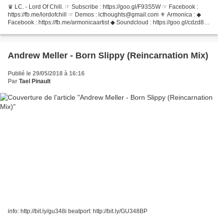
♛ LC. - Lord Of Chill. ☞ Subscribe : https://goo.gl/F93S5W ☞ Facebook :
https://fb.me/lordofchill ☞ Demos : lcthoughts@gmail.com ⚜ Armonica : ◆
Facebook : https://fb.me/armonicaartist ◆ Soundcloud : https://goo.gl/cdzd8f
◆ Website : http://armonicamusic.com...
Andrew Meller - Born Slippy (Reincarnation Mix)
Publié le 29/05/2018 à 16:16
Par
Tael Pinault
info: http://bit.ly/gu348i beatport: http://bit.ly/GU348BP