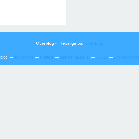
Overblog - Hébergé par
Overblog
rblog
Top articles
Contact
Signaler un abus
C.G.U.
Cookies et do