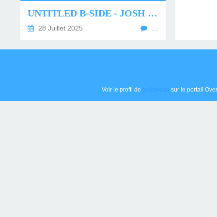
UNTITLED B-SIDE - JOSH BURROWS
28 Juillet 2025
…
Voir le profil de
taelswoop
sur le portail Ove