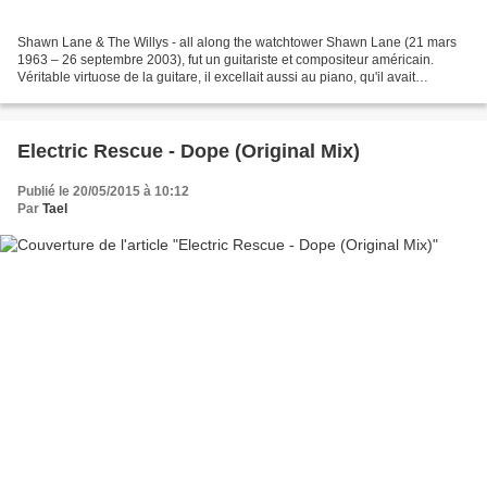
Shawn Lane & The Willys - all along the watchtower Shawn Lane (21 mars
1963 – 26 septembre 2003), fut un guitariste et compositeur américain.
Véritable virtuose de la guitare, il excellait aussi au piano, qu'il avait
commencé très jeune. Pour moi il s'agit...
Electric Rescue - Dope (Original Mix)
Publié le 20/05/2015 à 10:12
Par
Tael