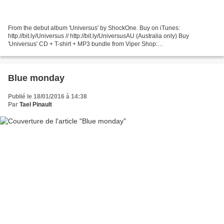
From the debut album 'Universus' by ShockOne. Buy on iTunes:
http://bit.ly/Universus // http://bit.ly/UniversusAU (Australia only) Buy
'Universus' CD + T-shirt + MP3 bundle from Viper Shop:
http://bit.ly/ViperShop Buy 'Universus' CD from Amazon.co.uk:...
Blue monday
Publié le 18/01/2016 à 14:38
Par
Tael Pinault