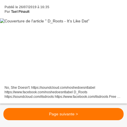
Publié le 26/07/2019 à 16:35
Par
Tael Pinault
No, She Doesn't: https://soundcloud.com/noshedoesntlabel
https://www.facebook.com/noshedoesntlabel D_Roots
https://soundcloud.com/itsdroots https://www.facebook.com/itsdroots Free DL:
... https://soundcloud.com/noshedoesntlabel/d_roots-its-like-dat
Page suivante >