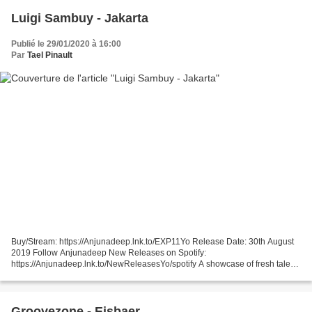
Luigi Sambuy - Jakarta
Publié le 29/01/2020 à 16:00
Par
Tael Pinault
Buy/Stream: https://Anjunadeep.lnk.to/EXP11Yo Release Date: 30th August
2019 Follow Anjunadeep New Releases on Spotify:
https://Anjunadeep.lnk.to/NewReleasesYo/spotify A showcase of fresh talent
from the global electronic scene, Anjunadeep's Explorations...
Groovezone - Eisbaer