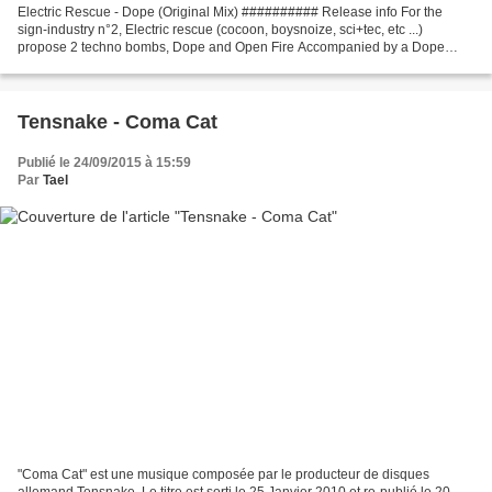
Electric Rescue - Dope (Original Mix) ########## Release info For the
sign-industry n°2, Electric rescue (cocoon, boysnoize, sci+tec, etc ...)
propose 2 techno bombs, Dope and Open Fire Accompanied by a Dope
break beat to electronica version epic and...
Tensnake - Coma Cat
Publié le 24/09/2015 à 15:59
Par
Tael
"Coma Cat" est une musique composée par le producteur de disques
allemand Tensnake. Le titre est sorti le 25 Janvier 2010 et re-publié le 20