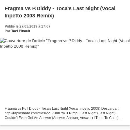
Fragma vs P.Diddy - Toca's Last Night (Vocal
Inpetto 2008 Remix)
Publié le 27/03/2019 à 17:07
Par
Tael Pinault
Fragma vs Puff Diddy - Toca's Last Night (Vocal Inpetto 2008) Descargar:
http://rapidshare.com/files/221738879/TLN.mp3 Last Night (Last Night) I
Couldn't Even Get An Answer (Answer, Answer, Answer) I Tried To Call (I
Tried To Call) But My Pride Wouldn't...