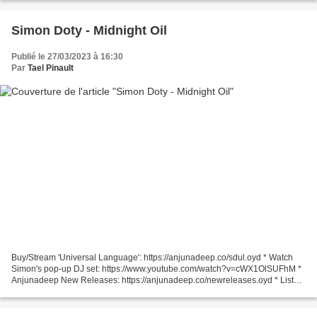
http://www.beatport.com/artist/fatboy-slim/4610...
Simon Doty - Midnight Oil
Publié le 27/03/2023 à 16:30
Par
Tael Pinault
Buy/Stream 'Universal Language': https://anjunadeep.co/sdul.oyd * Watch
Simon's pop-up DJ set: https://www.youtube.com/watch?v=cWX1OlSUFhM *
Anjunadeep New Releases: https://anjunadeep.co/newreleases.oyd * Listen
to Anjunadeep Radio 24/7: https://anjunadeep.co/radio.oyd...