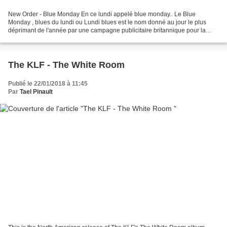
New Order - Blue Monday En ce lundi appelé blue monday.. Le Blue
Monday , blues du lundi ou Lundi blues est le nom donné au jour le plus
déprimant de l'année par une campagne publicitaire britannique pour la
chaîne de télévision Sky Travel en 2005......
The KLF - The White Room
Publié le 22/01/2018 à 11:45
Par
Tael Pinault