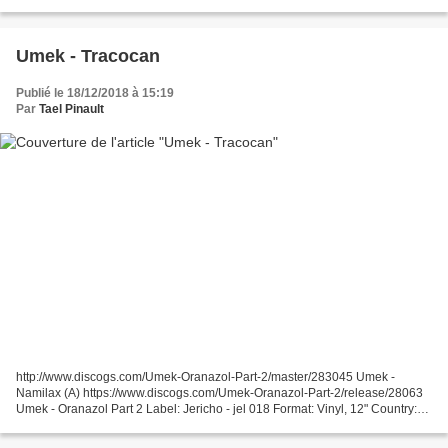
mai bea, aseaza-te la casa...
Umek - Tracocan
Publié le 18/12/2018 à 15:19
Par
Tael Pinault
http://www.discogs.com/Umek-Oranazol-Part-2/master/283045 Umek -
Namilax (A) https://www.discogs.com/Umek-Oranazol-Part-2/release/28063
Umek ‎- Oranazol Part 2 Label: Jericho ‎- jel 018 Format: Vinyl, 12" Country:
UK Released: 19 Feb 2002 Genre: Electronic...