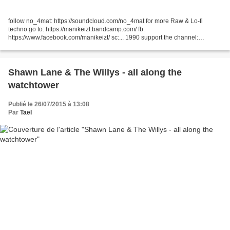
follow no_4mat: https://soundcloud.com/no_4mat for more Raw & Lo-fi
techno go to: https://manikeizt.bandcamp.com/ fb:
https://www.facebook.com/manikeizt/ sc:... 1990 support the channel:
https://www.patreon.com/eelf computer data:
https://soundcloud.com/computerdata...
Shawn Lane & The Willys - all along the
watchtower
Publié le 26/07/2015 à 13:08
Par
Tael