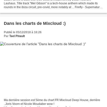
Lauhaus. Title track "Mel Gibson" is a tech-house anthem which made its
rounds in the ibiza circuit, pre-covid, more notably at ... Firefly - Supernatural
(Acappella)Released:1995Genre:ElectronicStyle:House,...
Dans les charts de Mixcloud :)
Publié le 05/12/2018 à 16:26
Par
Tael Pinault
Ma dernière session est 5ème du chart FR Mixcloud Deep House, derrière
..Joris Voorn et Nicole Moudaber wow !