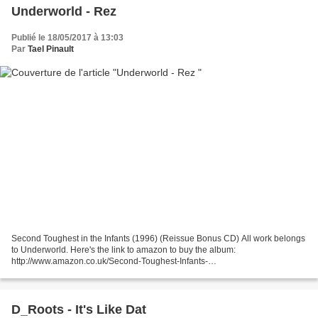
Underworld - Rez
Publié le 18/05/2017 à 13:03
Par
Tael Pinault
Second Toughest in the Infants (1996) (Reissue Bonus CD) All work belongs
to Underworld. Here's the link to amazon to buy the album:
http://www.amazon.co.uk/Second-Toughest-Infants-
Underworld/dp/B000024KQ8/ref=pd_sim_m_h__1
D_Roots - It's Like Dat