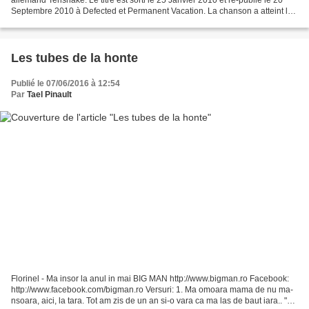
Septembre 2010 à Defected et Permanent Vacation. La chanson a atteint le
numéro 85 dans le UK SinglesChart, le...
Les tubes de la honte
Publié le 07/06/2016 à 12:54
Par
Tael Pinault
Florinel - Ma insor la anul in mai BIG MAN http://www.bigman.ro Facebook:
http://www.facebook.com/bigman.ro Versuri: 1. Ma omoara mama de nu ma-
nsoara, aici, la tara. Tot am zis de un an si-o vara ca ma las de baut iara.. "Nu