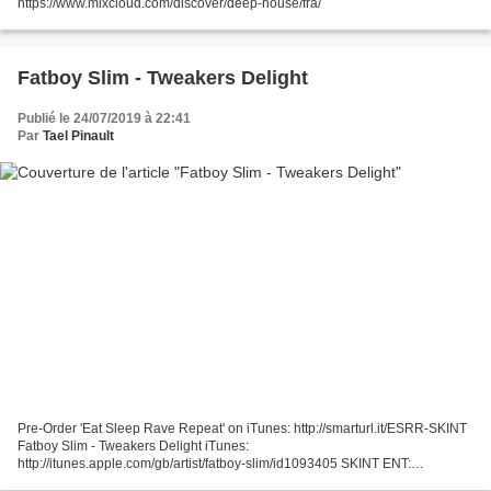
https://www.mixcloud.com/discover/deep-house/fra/
Fatboy Slim - Tweakers Delight
Publié le 24/07/2019 à 22:41
Par
Tael Pinault
Pre-Order 'Eat Sleep Rave Repeat' on iTunes: http://smarturl.it/ESRR-SKINT
Fatboy Slim - Tweakers Delight iTunes:
http://itunes.apple.com/gb/artist/fatboy-slim/id1093405 SKINT ENT:
http://www.skintentertainment.com/shop/fatboy-slim Beatport: