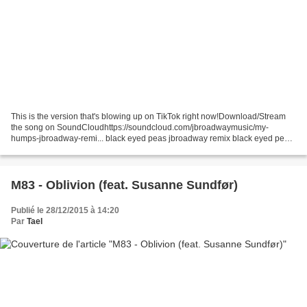
This is the version that's blowing up on TikTok right now!Download/Stream
the song on SoundCloudhttps://soundcloud.com/jbroadwaymusic/my-
humps-jbroadway-remi... black eyed peas jbroadway remix black eyed peas
my humps remix tik tokOriginal Video: https://www.youtube.com/watch?
v=Bc2n9ppNDcwStream...
M83 - Oblivion (feat. Susanne Sundfør)
Publié le 28/12/2015 à 14:20
Par
Tael