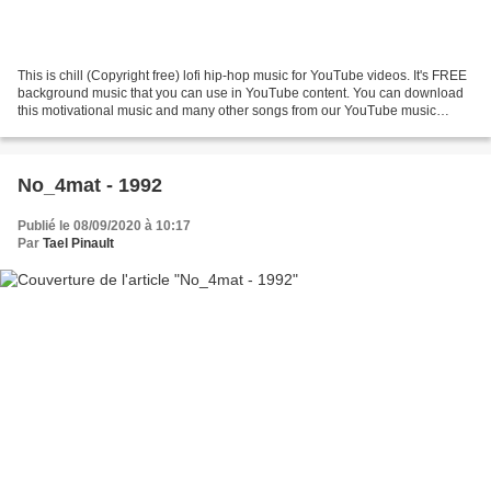
This is chill (Copyright free) lofi hip-hop music for YouTube videos. It's FREE
background music that you can use in YouTube content. You can download
this motivational music and many other songs from our YouTube music
library. NCM 2017 - https://goo.gl/fh3rEJ...
No_4mat - 1992
Publié le 08/09/2020 à 10:17
Par
Tael Pinault