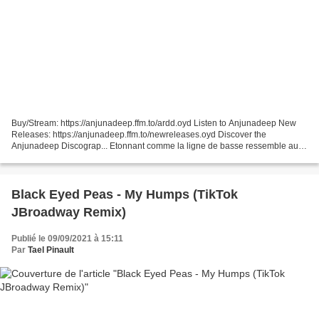
Buy/Stream: https://anjunadeep.ffm.to/ardd.oyd Listen to Anjunadeep New
Releases: https://anjunadeep.ffm.to/newreleases.oyd Discover the
Anjunadeep Discograp... Etonnant comme la ligne de basse ressemble au
morceau de Yotto..
Black Eyed Peas - My Humps (TikTok
JBroadway Remix)
Publié le 09/09/2021 à 15:11
Par
Tael Pinault