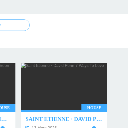
e
OUSE
HOUSE
UNDERWORLD - TWO MONTHS OFF (TIM GREEN REMIX)
SAINT ETIENNE · DAVID PENN 7 WAYS TO LOVE
…
12 Mars 2026
…