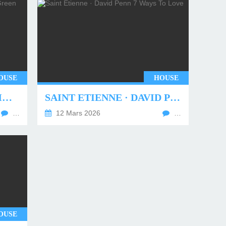
OUSE
HOUSE
UNDERWORLD - TWO MONTHS OFF (TIM GREEN REMIX)
SAINT ETIENNE · DAVID PENN 7 WAYS TO LOVE
…
12 Mars 2026
…
OUSE