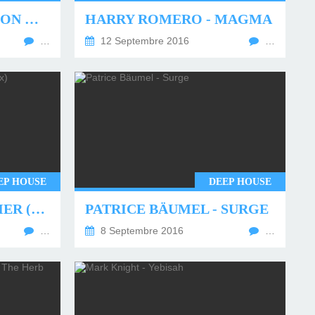
KENNY JAMMIN JASON & FAST EDDIE SMITH - CAN U DANCE
HARRY ROMERO - MAGMA
…
12 Septembre 2016
…
EP HOUSE
DEEP HOUSE
POLYNATION - ANTHER (ORIGINAL MIX)
PATRICE BÄUMEL - SURGE
…
8 Septembre 2016
…