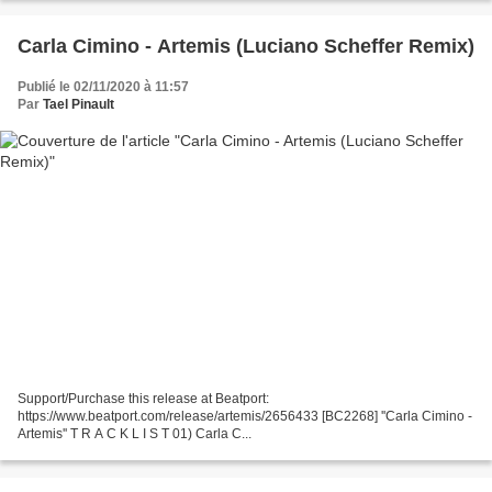
Carla Cimino - Artemis (Luciano Scheffer Remix)
Publié le 02/11/2020 à 11:57
Par
Tael Pinault
Support/Purchase this release at Beatport:
https://www.beatport.com/release/artemis/2656433 [BC2268] ''Carla Cimino -
Artemis'' T R A C K L I S T 01) Carla C...