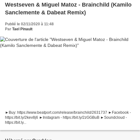
Westseven & Miguel Matoz - Brainchild (Kamilo
Sanclemente & Dabeat Remix)
Publié le 02/11/2020 à 11:48
Par
Tael Pinault
►Buy: https://www.beatport.com/release/brainchild/2631737 ►Facebook -
https://bit.ly/2kev8j6 ►Instagram - https://bit.ly/2zGGBuB ►Soundcloud -
https://bit.ly...