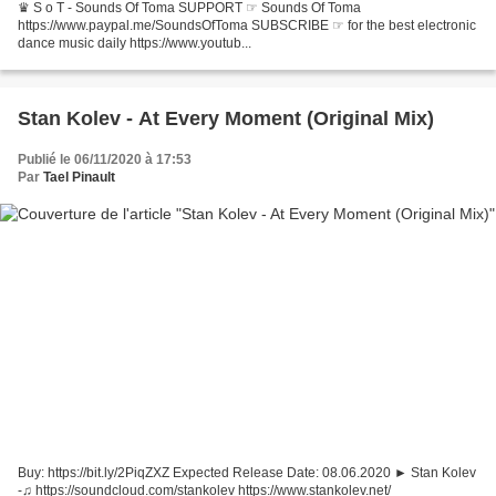
♛ S o T - Sounds Of Toma SUPPORT ☞ Sounds Of Toma
https://www.paypal.me/SoundsOfToma SUBSCRIBE ☞ for the best electronic
dance music daily https://www.youtub...
Stan Kolev - At Every Moment (Original Mix)
Publié le 06/11/2020 à 17:53
Par
Tael Pinault
Buy: https://bit.ly/2PiqZXZ Expected Release Date: 08.06.2020 ► Stan Kolev
-♫ https://soundcloud.com/stankolev https://www.stankolev.net/