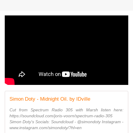
Simon Doty - Midnight Oil. by IDville
Cut from Spectrum Radio 305 with Marsh listen here:
https://soundcloud.com/joris-voorn/spectrum-radio-305
Simon Doty's Socials: Soundcloud - @simondoty Instagram -
www.instagram.com/simondoty/?hl=en