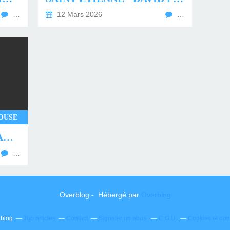
…
12 Mars 2026
…
OUSE
TAIKO~ECHO DROP [HARD MIX]
…
Overblog - Hébergé par
Overblog
rblog
Top articles
Contact
Signaler un abus
C.G.U.
Cookies et do