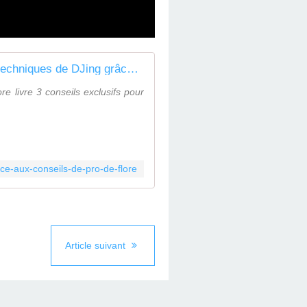
À voir : Affûtez vos techniques de DJing grâce aux conseils de pro de Flore
e livre 3 conseils exclusifs pour
ace-aux-conseils-de-pro-de-flore
Article suivant