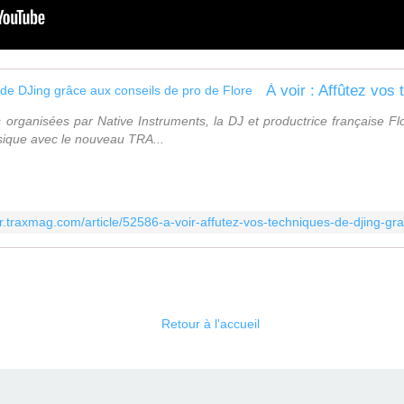
 organisées par Native Instruments, la DJ et productrice française Flor
sique avec le nouveau TRA...
/fr.traxmag.com/article/52586-a-voir-affutez-vos-techniques-de-djing-gr
Retour à l'accueil