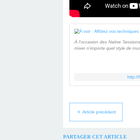
À l'occasion des Native Sessions
mixer n'importe quel style de mu
http:/
Article précédent
PARTAGER CET ARTICLE