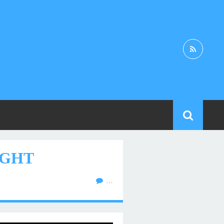
IGHT
…