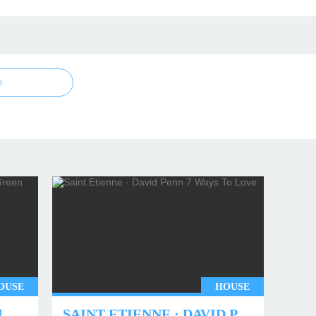
e
OUSE
HOUSE
UNDERWORLD - TWO MONTHS OFF (TIM GREEN REMIX)
SAINT ETIENNE · DAVID PENN 7 WAYS TO LOVE