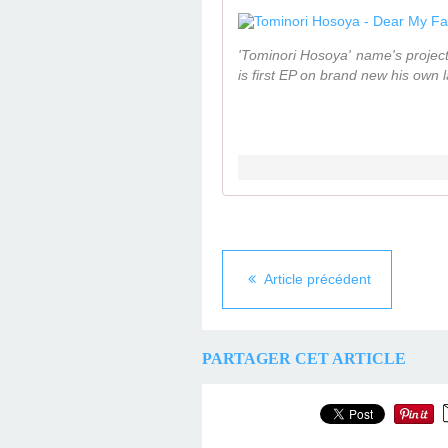
'Tominori Hosoya' name's project
is first EP on brand new his own la
Article précédent
PARTAGER CET ARTICLE