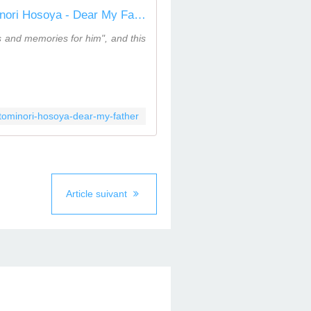
Tominori Hosoya - Dear My Father [TH Pressing] (THPVS01) by TH Pressing/TC White/Lights
s and memories for him", and this
s/tominori-hosoya-dear-my-father
Article suivant