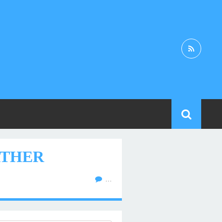
ATHER
…