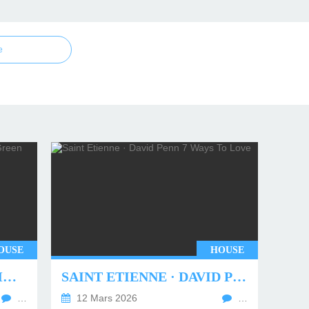
e
OUSE
HOUSE
UNDERWORLD - TWO MONTHS OFF (TIM GREEN REMIX)
SAINT ETIENNE · DAVID PENN 7 WAYS TO LOVE
…
12 Mars 2026
…