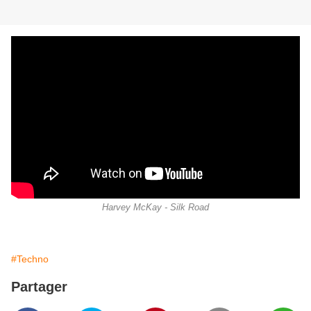
Harvey McKay - Silk Road
#Techno
Partager