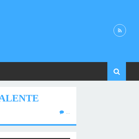
VALENTE
…