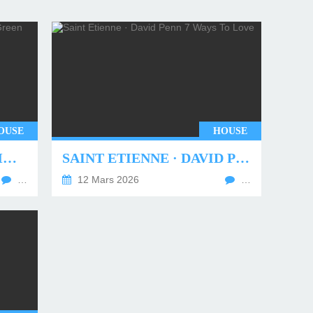
OUSE
HOUSE
UNDERWORLD - TWO MONTHS OFF (TIM GREEN REMIX)
SAINT ETIENNE · DAVID PENN 7 WAYS TO LOVE
…
12 Mars 2026
…