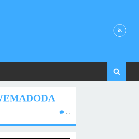
 WEMADODA
…