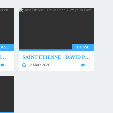
OUSE
HOUSE
UNDERWORLD - TWO MONTHS OFF (TIM GREEN REMIX)
SAINT ETIENNE · DAVID PENN 7 WAYS TO LOVE
…
12 Mars 2026
…