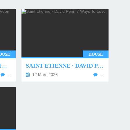
OUSE
HOUSE
UNDERWORLD - TWO MONTHS OFF (TIM GREEN REMIX)
SAINT ETIENNE · DAVID PENN 7 WAYS TO LOVE
…
12 Mars 2026
…