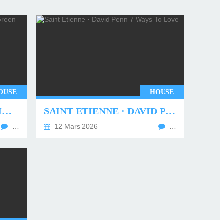
OUSE
HOUSE
UNDERWORLD - TWO MONTHS OFF (TIM GREEN REMIX)
SAINT ETIENNE · DAVID PENN 7 WAYS TO LOVE
…
12 Mars 2026
…