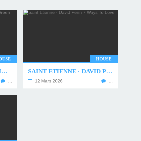
OUSE
HOUSE
UNDERWORLD - TWO MONTHS OFF (TIM GREEN REMIX)
SAINT ETIENNE · DAVID PENN 7 WAYS TO LOVE
…
12 Mars 2026
…