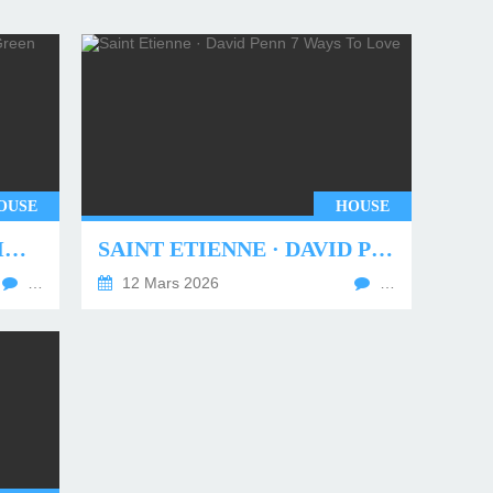
OUSE
HOUSE
UNDERWORLD - TWO MONTHS OFF (TIM GREEN REMIX)
SAINT ETIENNE · DAVID PENN 7 WAYS TO LOVE
…
12 Mars 2026
…