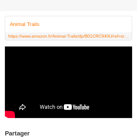
Animal Trails
https://www.amazon.fr/Animal-Trails/dp/B01CRC940U/ref=sr_1_1?ie=UTF8&qid=1482434822&sr=8-1&keywords=animal+trail+moderat
Partager