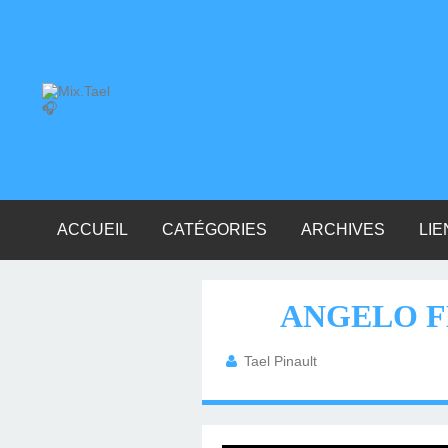
ACCUEIL
CATÉGORIES
ARCHIVES
LIE
PROGRESSIVE HOUSE (206)
ELECTRO HOUSE (19)
OVNI MUSICAUX (10)
MES SESSIONS (34)
DEEP TECHNO (24)
DEEP HOUSE (308)
COMMERCIAL (35)
TECH HOUSE (44)
DRUM & BASS (6)
CLASSICS (33)
TECHNO (174)
ELECTRO (35)
NU DISCO (9)
TRANCE (10)
HOUSE (109)
DANCE (32)
HIP-HOP (6)
HOUSE (11)
MINIMAL (9)
CHILL (40)
FUNK (13)
METAL (3)
VIDÉO (1)
ROCK (7)
POP (12)
INDIE (8)
2026
2025
2024
2023
2022
2021
2020
2019
2018
2017
2016
2015
2014
2013
M
ANGELO FE
Tael Pinault