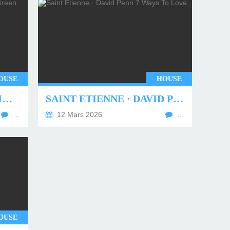
OUSE
HOUSE
UNDERWORLD - TWO MONTHS OFF (TIM GREEN REMIX)
SAINT ETIENNE · DAVID PENN 7 WAYS TO LOVE
…
12 Mars 2026
…
OUSE