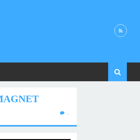
RMAGNET
…