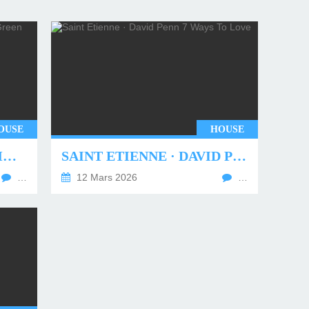
OUSE
HOUSE
UNDERWORLD - TWO MONTHS OFF (TIM GREEN REMIX)
SAINT ETIENNE · DAVID PENN 7 WAYS TO LOVE
…
12 Mars 2026
…