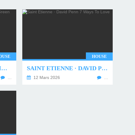
OUSE
HOUSE
UNDERWORLD - TWO MONTHS OFF (TIM GREEN REMIX)
SAINT ETIENNE · DAVID PENN 7 WAYS TO LOVE
…
12 Mars 2026
…