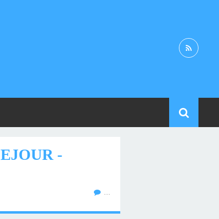
EJOUR -
…