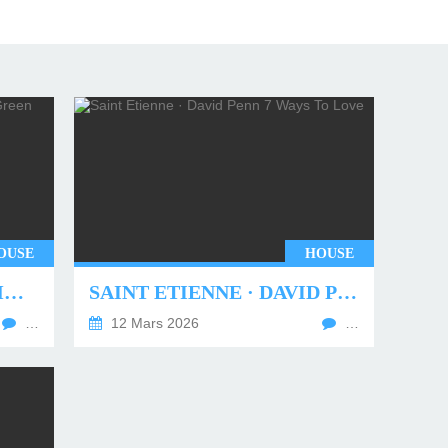
OUSE
HOUSE
UNDERWORLD - TWO MONTHS OFF (TIM GREEN REMIX)
SAINT ETIENNE · DAVID PENN 7 WAYS TO LOVE
…
12 Mars 2026
…