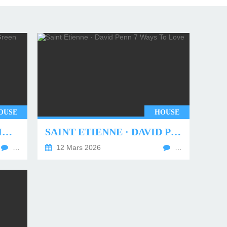
OUSE
HOUSE
UNDERWORLD - TWO MONTHS OFF (TIM GREEN REMIX)
SAINT ETIENNE · DAVID PENN 7 WAYS TO LOVE
…
12 Mars 2026
…