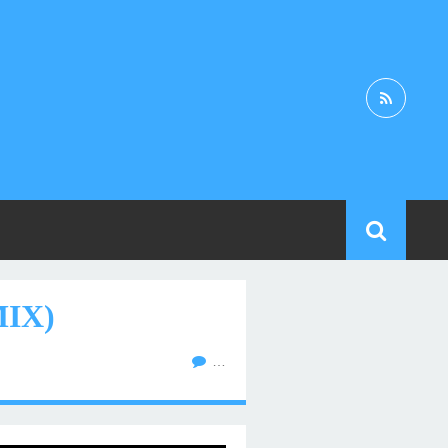
IX)
…