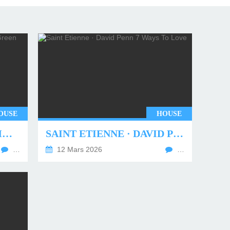
OUSE
HOUSE
UNDERWORLD - TWO MONTHS OFF (TIM GREEN REMIX)
SAINT ETIENNE · DAVID PENN 7 WAYS TO LOVE
…
12 Mars 2026
…