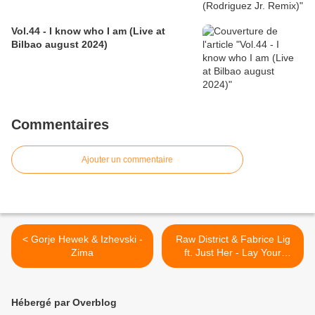
Vol.44 - I know who I am (Live at
Bilbao august 2024)
Commentaires
Ajouter un commentaire
< Gorje Hewek & Izhevski -
Raw District & Fabrice Lig
Zima
ft. Just Her - Lay Your
Weapons Down (Alex
Kennon Remix) >
Hébergé par Overblog