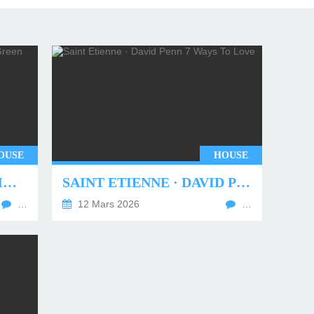
OUSE
HOUSE
UNDERWORLD - TWO MONTHS OFF (TIM GREEN REMIX)
SAINT ETIENNE · DAVID PENN 7 WAYS TO LOVE
…
12 Mars 2026
…