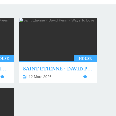
OUSE
HOUSE
UNDERWORLD - TWO MONTHS OFF (TIM GREEN REMIX)
SAINT ETIENNE · DAVID PENN 7 WAYS TO LOVE
…
12 Mars 2026
…