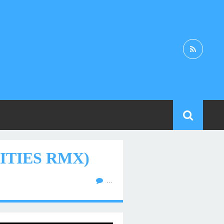
VITIES RMX)
…