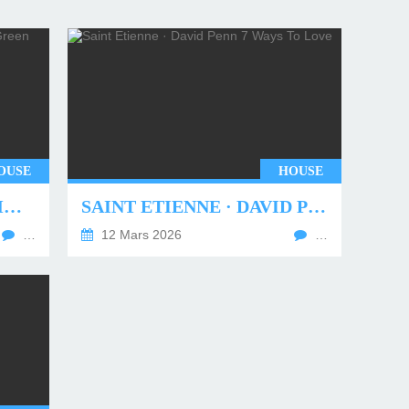
OUSE
HOUSE
UNDERWORLD - TWO MONTHS OFF (TIM GREEN REMIX)
SAINT ETIENNE · DAVID PENN 7 WAYS TO LOVE
…
12 Mars 2026
…