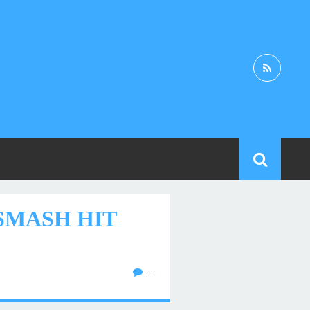
SMASH HIT
…