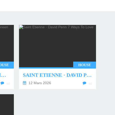
OUSE
HOUSE
UNDERWORLD - TWO MONTHS OFF (TIM GREEN REMIX)
SAINT ETIENNE · DAVID PENN 7 WAYS TO LOVE
…
12 Mars 2026
…