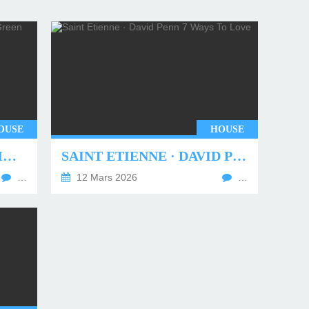
OUSE
HOUSE
UNDERWORLD - TWO MONTHS OFF (TIM GREEN REMIX)
SAINT ETIENNE · DAVID PENN 7 WAYS TO LOVE
…
12 Mars 2026
…