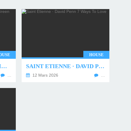
OUSE
HOUSE
UNDERWORLD - TWO MONTHS OFF (TIM GREEN REMIX)
SAINT ETIENNE · DAVID PENN 7 WAYS TO LOVE
…
12 Mars 2026
…