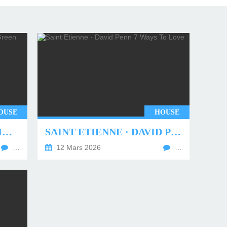
OUSE
HOUSE
UNDERWORLD - TWO MONTHS OFF (TIM GREEN REMIX)
SAINT ETIENNE · DAVID PENN 7 WAYS TO LOVE
…
12 Mars 2026
…