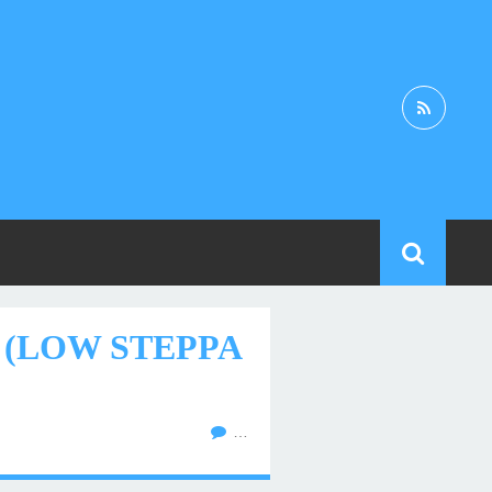
 (LOW STEPPA
…