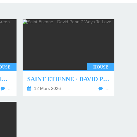
OUSE
HOUSE
UNDERWORLD - TWO MONTHS OFF (TIM GREEN REMIX)
SAINT ETIENNE · DAVID PENN 7 WAYS TO LOVE
…
12 Mars 2026
…