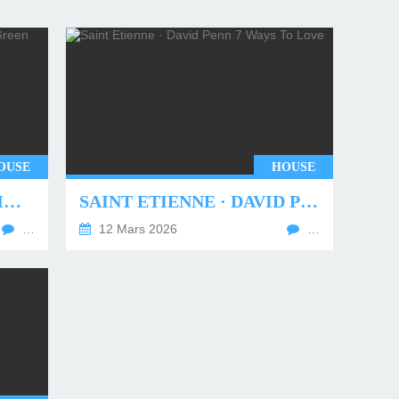
OUSE
HOUSE
UNDERWORLD - TWO MONTHS OFF (TIM GREEN REMIX)
SAINT ETIENNE · DAVID PENN 7 WAYS TO LOVE
…
12 Mars 2026
…