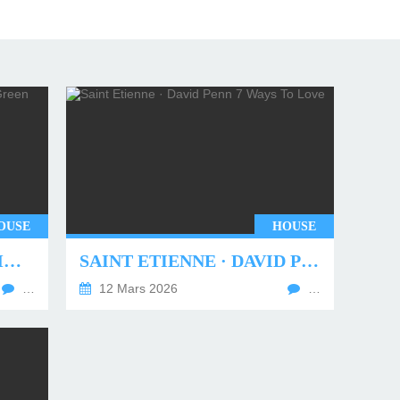
OUSE
HOUSE
UNDERWORLD - TWO MONTHS OFF (TIM GREEN REMIX)
SAINT ETIENNE · DAVID PENN 7 WAYS TO LOVE
…
12 Mars 2026
…