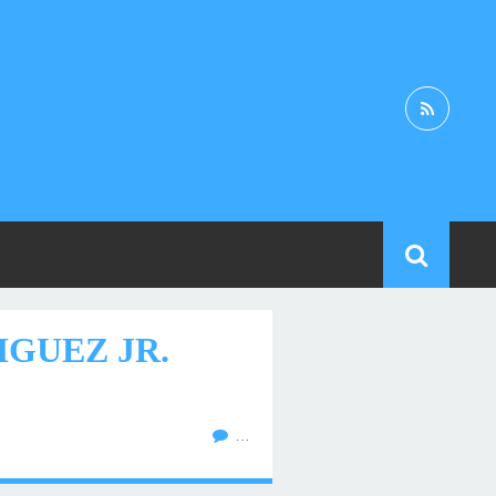
IGUEZ JR.
…