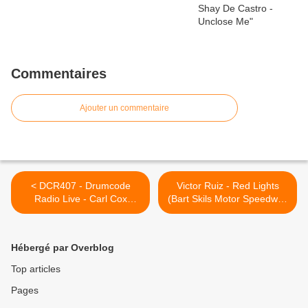
Commentaires
Ajouter un commentaire
< DCR407 - Drumcode
Victor Ruiz - Red Lights
Radio Live - Carl Cox
(Bart Skils Motor Speedway
Junction 2 special by
Rework) >
adambeyer
Hébergé par Overblog
Top articles
Pages