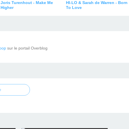
Joris Turenhout - Make Me
HI-LO & Sarah de Warren - Born
Higher
To Love
oop
sur le portail Overblog
e