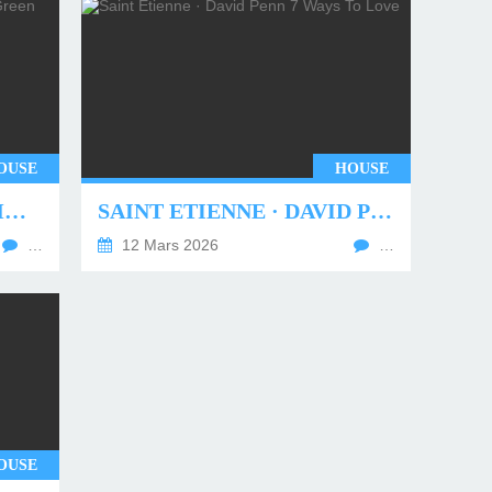
OUSE
HOUSE
UNDERWORLD - TWO MONTHS OFF (TIM GREEN REMIX)
SAINT ETIENNE · DAVID PENN 7 WAYS TO LOVE
…
12 Mars 2026
…
OUSE