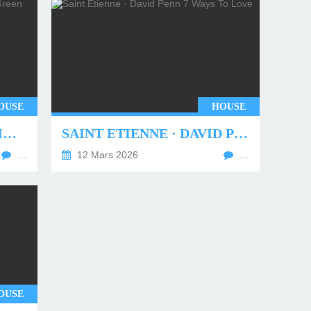
OUSE
HOUSE
UNDERWORLD - TWO MONTHS OFF (TIM GREEN REMIX)
SAINT ETIENNE · DAVID PENN 7 WAYS TO LOVE
…
12 Mars 2026
…
OUSE