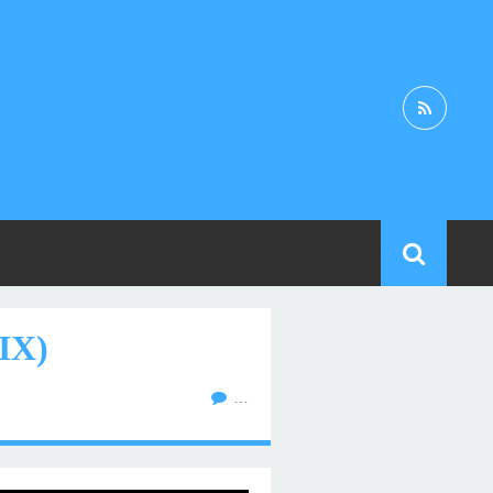
IX)
…