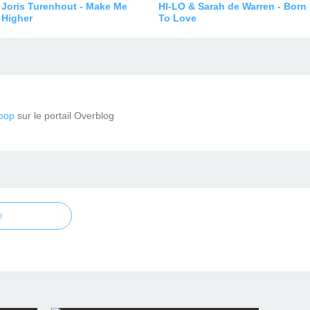
Joris Turenhout - Make Me
HI-LO & Sarah de Warren - Born
Higher
To Love
oop
sur le portail Overblog
e