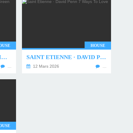
OUSE
HOUSE
UNDERWORLD - TWO MONTHS OFF (TIM GREEN REMIX)
SAINT ETIENNE · DAVID PENN 7 WAYS TO LOVE
…
12 Mars 2026
…
OUSE