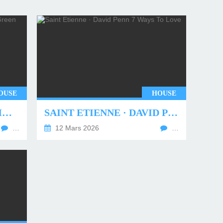
OUSE
HOUSE
UNDERWORLD - TWO MONTHS OFF (TIM GREEN REMIX)
SAINT ETIENNE · DAVID PENN 7 WAYS TO LOVE
…
12 Mars 2026
…