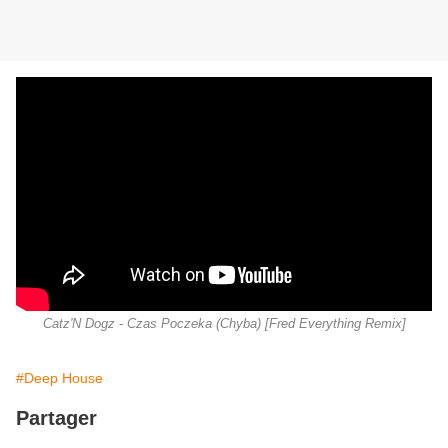
Catz'N Dogz - Czas Poczeka (Chyba) [Fred Everything Remix]
#Deep House
Partager