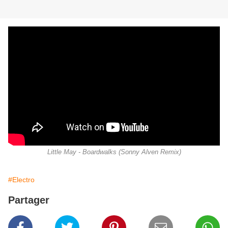
Little May - Boardwalks (Sonny Alven Remix)
#Electro
Partager