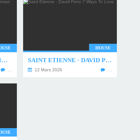
OUSE
HOUSE
UNDERWORLD - TWO MONTHS OFF (TIM GREEN REMIX)
SAINT ETIENNE · DAVID PENN 7 WAYS TO LOVE
…
12 Mars 2026
…
OUSE