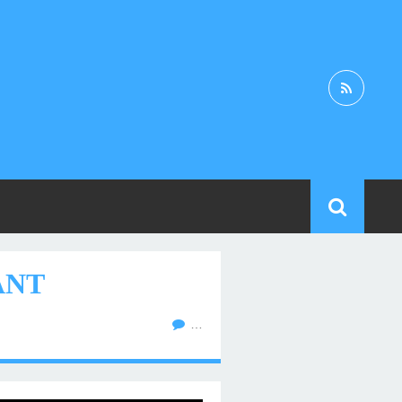
ANT
…